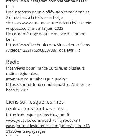
https://www.instagram.com/catherine.baas/?
hl=fr
Une interview pour la télévision canadienne et
2 émissions à la télévision belge
:
https://www.antennecentre.tv/article/lintervie
w-spectaculaire-du-13-juin-2023
Un court métrage pour Le musée du Louvre
Lens :
https://www.facebook.com/MuseeLouvreLens
/videos/1232176590833798/?locale=fr_FR
Radio
Interviews pour France Culture, et plusieurs
radios régionales.
interview pour Cahors Juin Jardin :
https://soundcloud.com/alainastruc/catherine-
baas-cjj-2015
Liens sur lesquelles mes
réalisations sont visibles :
http://cahorsjuinjardins.blogspot.fr
www.youtube.com/watch?v=-qBoe0ek8-I
www.journaldesfemmes.com/jardin/...juin.../13
31290-entre-paysages