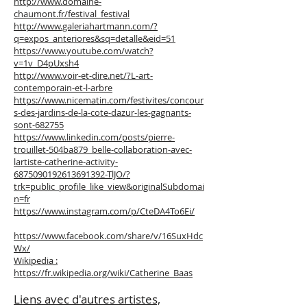
http://www.domaine-
chaumont.fr/festival_festival
http://www.galeriahartmann.com/?
q=expos_anteriores&sq=detalle&eid=51
https://www.youtube.com/watch?
v=1v_D4pUxsh4
http://www.voir-et-dire.net/?L-art-
contemporain-et-l-arbre
https://www.nicematin.com/festivites/concour
s-des-jardins-de-la-cote-dazur-les-gagnants-
sont-682755
https://www.linkedin.com/posts/pierre-
trouillet-504ba879_belle-collaboration-avec-
lartiste-catherine-activity-
6875090192613691392-TlJO/?
trk=public_profile_like_view&originalSubdomai
n=fr
https://www.instagram.com/p/CteDA4To6Ei/
https://www.facebook.com/share/v/16SuxHdc
Wx/
Wikipedia :
https://fr.wikipedia.org/wiki/Catherine_Baas
Liens avec d'autres art
istes,