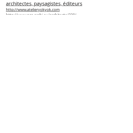
architectes, paysagistes, éditeurs
http://www.atelieryokyok.com
http://www.pss-archi.eu/architecte/320/
https://gonterre.com/sujets/photos-art-
recherche/
https://chateaudeseneffe.be/fr/expositions-et-
activites/mondes-hybrides
www.maartenbaas.com/